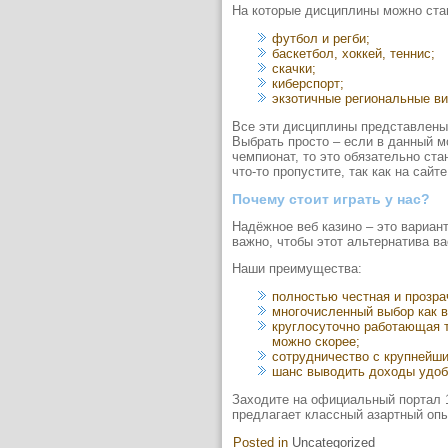
На которые дисциплины можно став
футбол и регби;
баскетбол, хоккей, теннис;
скачки;
киберспорт;
экзотичные региональные вид
Все эти дисциплины представлены 
Выбрать просто – если в данный м
чемпионат, то это обязательно ста
что-то пропустите, так как на сай
Почему стоит играть у нас?
Надёжное веб казино – это вариан
важно, чтобы этот альтернатива ва
Наши преимущества:
полностью честная и прозра
многочисленный выбор как в 
круглосуточно работающая т
можно скорее;
сотрудничество с крупнейши
шанс выводить доходы удоб
Заходите на официальный портал 1
предлагает классный азартный опы
Posted in
Uncategorized