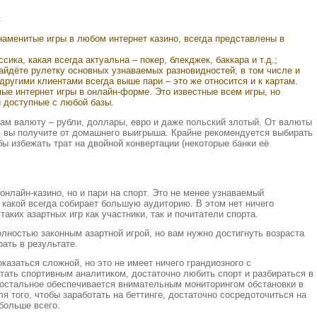
:
аменитые игры в любом интернет казино, всегда представлены в
сика, какая всегда актуальна – покер, блекджек, баккара и т.д.;
найдёте рулетку основных узнаваемых разновидностей, в том числе и
 другими клиентами всегда выше пари – это же относится и к картам.
ые интернет игры в онлайн-форме. Это известные всем игры, но
 доступные с любой базы.
ам валюту – рубли, доллары, евро и даже польский злотый. От валюты
ю вы получите от домашнего выигрыша. Крайне рекомендуется выбирать
бы избежать трат на двойной конвертации (некоторые банки её
онлайн-казино, но и пари на спорт. Это не менее узнаваемый
р, какой всегда собирает большую аудиторию. В этом нет ничего
таких азартных игр как участники, так и почитатели спорта.
олностью законным азартной игрой, но вам нужно достигнуть возраста
ать в результате.
казаться сложной, но это не имеет ничего грандиозного с
тать спортивным аналитиком, достаточно любить спорт и разбираться в
 остальное обеспечивается внимательным мониторингом обстановки в
я того, чтобы заработать на беттинге, достаточно сосредоточиться на
 больше всего.