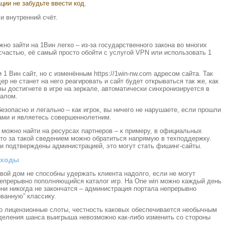
ии не забудьте ввести код.
 и внутренний счёт.
но зайти на 1Вин легко – из-за государственного закона во многих
 счастью, её самый просто обойти с услугой VPN или использовать 1
и 1 Вин сайт, но с изменённым https://1win-nw.com адресом сайта. Так
ер не станет на него реагировать и сайт будет открываться так же, как
вы достигнете в игре на зеркале, автоматически синхронизируется в
налом.
езопасно и легально – как игрок, вы ничего не нарушаете, если прошли
ами и являетесь совершеннолетним.
можно найти на ресурсах партнеров – к примеру, в официальных
 то за такой сведением можно обратиться напрямую в техподдержку.
ли подтверждены администрацией, это могут стать фишинг-сайты.
оходы
ой дом не способны удержать клиента надолго, если не могут
епрерывно пополняющийся каталог игр. На One win можно каждый день
они никогда не закончатся – администрация портала непрерывно
ованную” классику.
о лицензионные слоты, честность каковых обеспечивается необычным
деления шанса выигрыша невозможно как-либо изменить со стороны