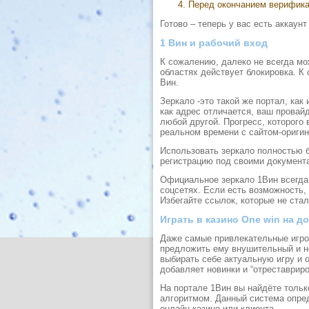
Перед окончанием верификац
Готово – теперь у вас есть аккаунт
1 Вин и рабочий вход
К сожалению, далеко не всегда мож
областях действует блокировка. К
Вин.
Зеркало -это такой же портал, как 
как адрес отличается, ваш провайд
любой другой. Прогресс, которого 
реальном времени с сайтом-ориги
Использовать зеркало полностью б
регистрацию под своими документ
Официальное зеркало 1Вин всегда 
соцсетях. Если есть возможность,
Избегайте ссылок, которые не ста
Играть в казино One win на д
Даже самые привлекательные игров
предложить ему внушительный и н
выбирать себе актуальную игру и 
добавляет новинки и “отреставрир
На портале 1Вин вы найдёте тольк
алгоритмом. Данный система опре
онлайн-казино или клиента.