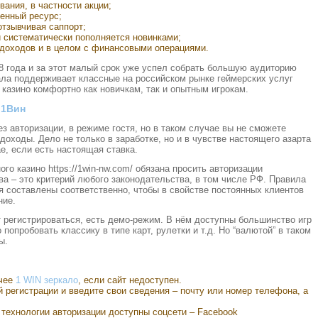
вания, в частности акции;
енный ресурс;
тзывчивая саппорт;
й систематически пополняется новинками;
 доходов и в целом с финансовыми операциями.
8 года и за этот малый срок уже успел собрать большую аудиторию
ала поддерживает классные на российском рынке геймерских услуг
 казино комфортно как новичкам, так и опытным игрокам.
 1Вин
ез авторизации, в режиме гостя, но в таком случае вы не сможете
оходы. Дело не только в заработке, но и в чувстве настоящего азарта
е, если есть настоящая ставка.
о казино https://1win-nw.com/ обязана просить авторизации
ва – это критерий любого законодательства, в том числе РФ. Правила
я составлены соответственно, чтобы в свойстве постоянных клиентов
ние.
ет регистрироваться, есть демо-режим. В нём доступны большинство игр
попробовать классику в типе карт, рулетки и т.д. Но “валютой” в таком
ы.
очее
1 WIN зеркало
, если сайт недоступен.
 регистрации и введите свои сведения – почту или номер телефона, а
 технологии авторизации доступны соцсети – Facebook