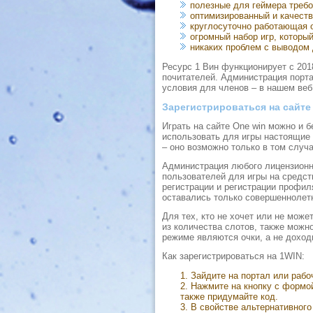
полезные для геймера требо
оптимизированный и качеств
круглосуточно работающая о
огромный набор игр, которы
никаких проблем с выводом
Ресурс 1 Вин функционирует с 201
почитателей. Администрация порт
условия для членов – в нашем веб
Зарегистрироваться на сайте
Играть на сайте One win можно и б
использовать для игры настоящие д
– оно возможно только в том случа
Администрация любого лицензионног
пользователей для игры на средст
регистрации и регистрации профил
оставались только совершеннолет
Для тех, кто не хочет или не мож
из количества слотов, также можно 
режиме являются очки, а не доход
Как зарегистрироваться на 1WIN:
Зайдите на портал или раб
Нажмите на кнопку с формой
также придумайте код.
В свойстве альтернативного