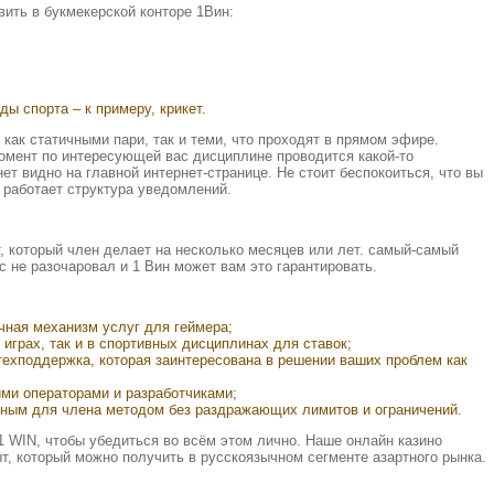
ить в букмекерской конторе 1Вин:
ы спорта – к примеру, крикет.
как статичными пари, так и теми, что проходят в прямом эфире.
омент по интересующей вас дисциплине проводится какой-то
нет видно на главной интернет-странице. Не стоит беспокоиться, что вы
те работает структура уведомлений.
т, который член делает на несколько месяцев или лет. самый-самый
с не разочаровал и 1 Вин может вам это гарантировать.
чная механизм услуг для геймера;
играх, так и в спортивных дисциплинах для ставок;
ехподдержка, которая заинтересована в решении ваших проблем как
ми операторами и разработчиками;
ным для члена методом без раздражающих лимитов и ограничений.
 WIN, чтобы убедиться во всём этом лично. Наше онлайн казино
т, который можно получить в русскоязычном сегменте азартного рынка.