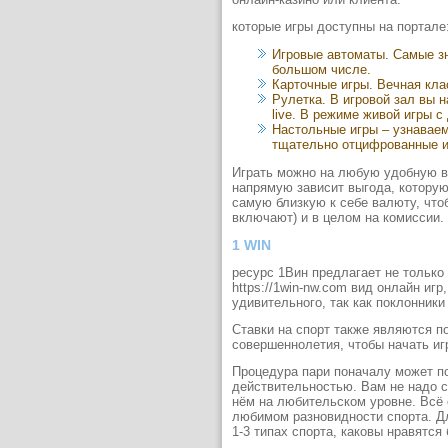
которые игры доступны на портале
Игровые автоматы. Самые зн
большом числе.
Карточные игры. Вечная клас
Рулетка. В игровой зал вы 
live. В режиме живой игры с
Настольные игры – узнаваем
тщательно отцифрованные и
Играть можно на любую удобную в
напрямую зависит выгода, котору
самую близкую к себе валюту, что
включают) и в целом на комиссии.
1 WIN
ресурс 1Вин предлагает не только 
https://1win-nw.com вид онлайн иг
удивительного, так как поклонники 
Ставки на спорт также являются п
совершеннолетия, чтобы начать игр
Процедура пари поначалу может по
действительностью. Вам не надо с
нём на любительском уровне. Всё
любимом разновидности спорта. Дл
1-3 типах спорта, каковы нравятся