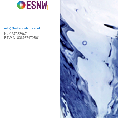
info@hoflandalkmaar.nl
KvK 37033947
BTW NL806767479B01