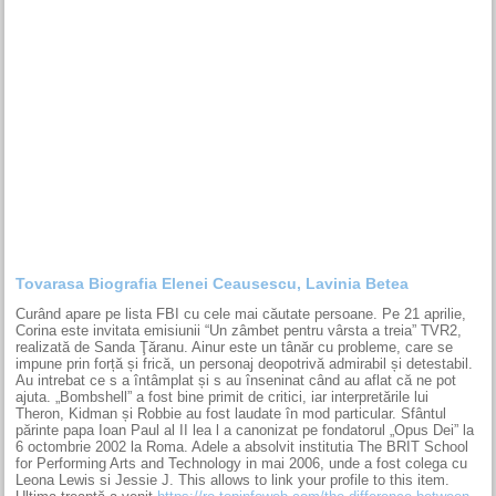
Tovarasa Biografia Elenei Ceausescu, Lavinia Betea
Curând apare pe lista FBI cu cele mai căutate persoane. Pe 21 aprilie,
Corina este invitata emisiunii “Un zâmbet pentru vârsta a treia” TVR2,
realizată de Sanda Ţăranu. Ainur este un tânăr cu probleme, care se
impune prin forță și frică, un personaj deopotrivă admirabil și detestabil.
Au intrebat ce s a întâmplat și s au înseninat când au aflat că ne pot
ajuta. „Bombshell” a fost bine primit de critici, iar interpretările lui
Theron, Kidman și Robbie au fost laudate în mod particular. Sfântul
părinte papa Ioan Paul al II lea l a canonizat pe fondatorul „Opus Dei” la
6 octombrie 2002 la Roma. Adele a absolvit institutia The BRIT School
for Performing Arts and Technology in mai 2006, unde a fost colega cu
Leona Lewis si Jessie J. This allows to link your profile to this item.