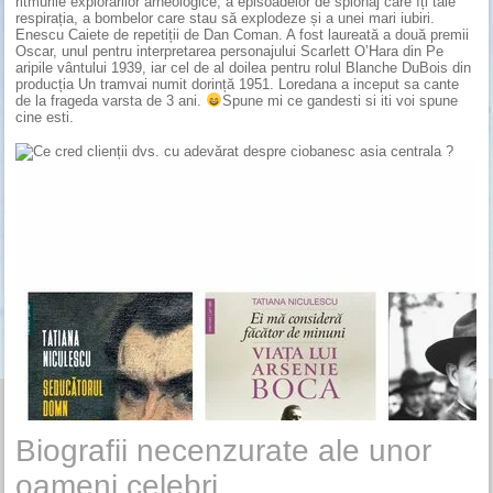
ritmurile explorărilor arheologice, a episoadelor de spionaj care îți taie
respirația, a bombelor care stau să explodeze și a unei mari iubiri.
Enescu Caiete de repetiții de Dan Coman. A fost laureată a două premii
Oscar, unul pentru interpretarea personajului Scarlett O’Hara din Pe
aripile vântului 1939, iar cel de al doilea pentru rolul Blanche DuBois din
producția Un tramvai numit dorință 1951. Loredana a inceput sa cante
de la frageda varsta de 3 ani.
Spune mi ce gandesti si iti voi spune
cine esti.
Biografii necenzurate ale unor
oameni celebri