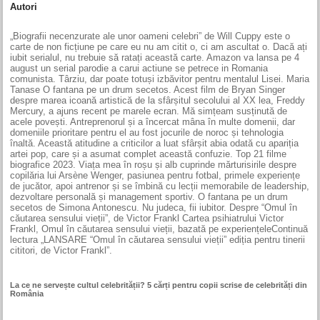
Autori
„Biografii necenzurate ale unor oameni celebri” de Will Cuppy este o
carte de non ficțiune pe care eu nu am citit o, ci am ascultat o. Dacă ați
iubit serialul, nu trebuie să ratați această carte. Amazon va lansa pe 4
august un serial parodie a carui actiune se petrece in Romania
comunista. Târziu, dar poate totuși izbăvitor pentru mentalul Lisei. Maria
Tanase O fantana pe un drum secetos. Acest film de Bryan Singer
despre marea icoană artistică de la sfârșitul secolului al XX lea, Freddy
Mercury, a ajuns recent pe marele ecran. Mă simțeam susținută de
acele povești. Antreprenorul și a încercat mâna în multe domenii, dar
domeniile prioritare pentru el au fost jocurile de noroc și tehnologia
înaltă. Această atitudine a criticilor a luat sfârșit abia odată cu apariția
artei pop, care și a asumat complet această confuzie. Top 21 filme
biografice 2023. Viața mea în roșu și alb cuprinde mărturisirile despre
copilăria lui Arsène Wenger, pasiunea pentru fotbal, primele experiențe
de jucător, apoi antrenor și se îmbină cu lecții memorabile de leadership,
dezvoltare personală și management sportiv. O fantana pe un drum
secetos de Simona Antonescu. Nu judeca, fii iubitor. Despre “Omul în
căutarea sensului vieții”, de Victor Frankl Cartea psihiatrului Victor
Frankl, Omul în căutarea sensului vieții, bazată pe experiențeleContinuă
lectura „LANSARE “Omul în căutarea sensului vieții” ediția pentru tinerii
cititori, de Victor Frankl”.
La ce ne servește cultul celebrității? 5 cărți pentru copii scrise de celebrități din
România