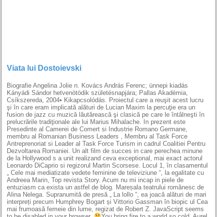
Viata lui Dostoievski
Biografie Angelina Jolie n. Kovács András Ferenc; ünnepi kiadás
Kányádi Sándor hetvenötödik születésnapjára; Pallas Akadémia,
Csíkszereda, 2004• Kikapcsolódás. Proiectul care a reuşit acest lucru
şi în care eram implicată alături de Lucian Maxim la percuţie era un
fusion de jazz cu muzică lăutărească şi clasică pe care le întâlneşti în
prelucrările tradiţionale ale lui Marius Mihalache. In prezent este
Presedinte al Camerei de Comert si Industrie Romano Germane,
membru al Romanian Business Leaders , Membru al Task Force
Antreprenoriat si Leader al Task Force Turism in cadrul Coalitiei Pentru
Dezvoltarea Romaniei. Un alt film de succes in care perechea minune
de la Hollywood s a unit realizand ceva exceptional, mai exact actorul
Leonardo DiCaprio si regizorul Martin Scorsese. Locul 1, în clasamentul
„ Cele mai mediatizate vedete feminine de televiziune “, la egalitate cu
Andreea Marin, Top revista Story. Acum nu mi incap in piele de
entuziasm ca exista un astfel de blog. Mareșala teatrului românesc de
Alina Nelega. Supranumită de presă „ La lollo “, ea joacă alături de mari
interpreți precum Humphrey Bogart și Vittorio Gassman în biopic ul Cea
mai frumoasă femeie din lume, regizat de Robert Z. JavaScript seems
to be disabled in your browser.
You bring fire to a world so cold. Aurel