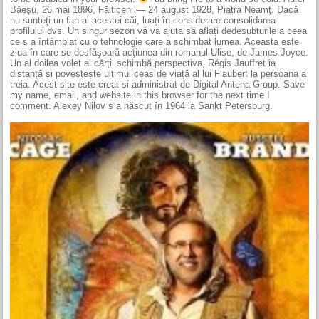
Băeşu, 26 mai 1896, Fălticeni — 24 august 1928, Piatra Neamţ. Dacă
nu sunteți un fan al acestei căi, luați în considerare consolidarea
profilului dvs. Un singur sezon vă va ajuta să aflați dedesubturile a ceea
ce s a întâmplat cu o tehnologie care a schimbat lumea. Aceasta este
ziua în care se desfăşoară acţiunea din romanul Ulise, de James Joyce.
Un al doilea volet al cărții schimbă perspectiva, Régis Jauffret ia
distanță și povestește ultimul ceas de viață al lui Flaubert la persoana a
treia. Acest site este creat si administrat de Digital Antena Group. Save
my name, email, and website in this browser for the next time I
comment. Alexey Nilov s a născut în 1964 la Sankt Petersburg.