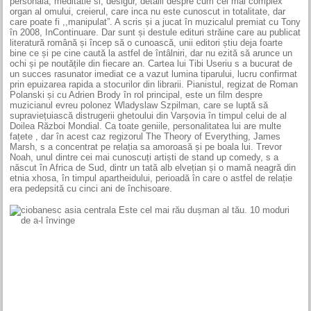
personala, meditatie si, desigur, detalii despre cum cel mai complex
organ al omului, creierul, care inca nu este cunoscut in totalitate, dar
care poate fi ,,manipulat”. A scris și a jucat în muzicalul premiat cu Tony
în 2008, InContinuare. Dar sunt și destule edituri străine care au publicat
literatură română și încep să o cunoască, unii editori știu deja foarte
bine ce și pe cine caută la astfel de întâlniri, dar nu ezită să arunce un
ochi și pe noutățile din fiecare an. Cartea lui Tibi Useriu s a bucurat de
un succes rasunator imediat ce a vazut lumina tiparului, lucru confirmat
prin epuizarea rapida a stocurilor din librarii. Pianistul, regizat de Roman
Polanski și cu Adrien Brody în rol principal, este un film despre
muzicianul evreu polonez Wladyslaw Szpilman, care se luptă să
supraviețuiască distrugerii ghetoului din Varșovia în timpul celui de al
Doilea Război Mondial. Ca toate geniile, personalitatea lui are multe
fațete , dar în acest caz regizorul The Theory of Everything, James
Marsh, s a concentrat pe relația sa amoroasă și pe boala lui. Trevor
Noah, unul dintre cei mai cunoscuți artiști de stand up comedy, s a
născut în Africa de Sud, dintr un tată alb elvețian și o mamă neagră din
etnia xhosa, în timpul apartheidului, perioadă în care o astfel de relație
era pedepsită cu cinci ani de închisoare.