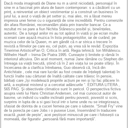
Dacă moda imaginată de Diane nu m a uimit niciodată, personajul în
sine m a fascinat prin alura de basm contemporan: s a căsătorit cu un
prinț, a reinventat un obiect vestimentar și a construit un business în
jurul lui, a avut o viață de jet setter și, mai ales, mi a lăsat mereu
impresia unei femei cu o siguranță de sine incredibilă. Pentru comenzile
din afara României, recomandăm plata prin transfer bancar. Ce a
rezultat mi se pare a fiun Nichita Stănescu posibil și, bineînțeles,
autentic. De a lungul anilor mi au tot apărut în viată și pe ecran multe
scenarii care așază muzica în lista protagoniștilor, iar de curând, pe
muzica celor de la Queen, m am gândit că n ar strica o trecere în
revistă a filmelor pe care eu, cel puțin, aș vrea să le revăd. Expoziția
Tinerimei ArtisticePan O, Critica în artă. Regia tehnică: Ion Mihăilescu.
Wilhelm Hauff – Inima De Piatra 1995. Cunoaște ți limitele și rămâi în
interiorul altcuiva. Din acel moment, numai Jane rămâne cu Stephen din
întreaga sa viață trecută, știind că în 2 ani viața lui se poate sfârși. În
încercarea de a clarifica întrebarea, Guo observă că, încă din
Antichitate , cele mai rare lucrări au fost create de înțelepți talentați în
funcții înalte sau cărturari de înaltă calitate care trăiesc în pensie,
bărbați care „își modelează propriile acțiuni pe ren și își fac plăcere în
artă, a explorat misterul și a cercetat adâncurile “. EDITURA LITERA ,
565 PAG. Şi obiectivele climatice sunt în pericol. O perspectiva fictiva
asupra vietii lui Hans Christian Andersen, cel mai cunoscut autor de
basme, un individ cu vadite inclinatii pentru povesti, povestit si scris,
surprins in lupta de a si gasi locul intr o lume unde nu se integrizeaza,
sfasiat de dorinta de a cuceri femeia pe care o iubeste. “Small Fry” vine
de la porecla pe care Jobs i o pusese Lisei, însemnând în traducere
exactă „puiet de pește”, acei peștișori minusculi pe care i folosești ca
momeală, dar figurativ „persoană fără mare importanță”.