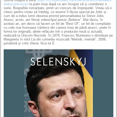
Ultima treaptă a venit
https://ro.topinfoweb.com/the-difference-between-
alabai-and-asian
la puțin timp după ce am început să și coordonez o
serie, Biografiile romanțate, printr un concurs de împrejurări. Vreau să o
citesc pentru vreau să înțeleg, ce anume îl făcea special pe Jobs și
cum de a indus lumii obsesia privind personalitatea lui Steve Jobs.
Atunci, acolo, am filmat videoclipul piesei „Believe”. Mai târziu, în
acelasi an, am decis să facem un fel de “Best Of”, un fel de compilație
cu cele mai frumoase cântece din cariera mea de până atunci, unele în
forma lor originală, altele refăcute într o producție nouă și actuală,
realizată la Unicorn Records. În 1978, Francisc Munteanu o distribuie pe
Margareta în rolul Lia din comedia muzicală “Melodii, melodii”. 2008,
jurnalistă şi critic literar, fiica lui E.