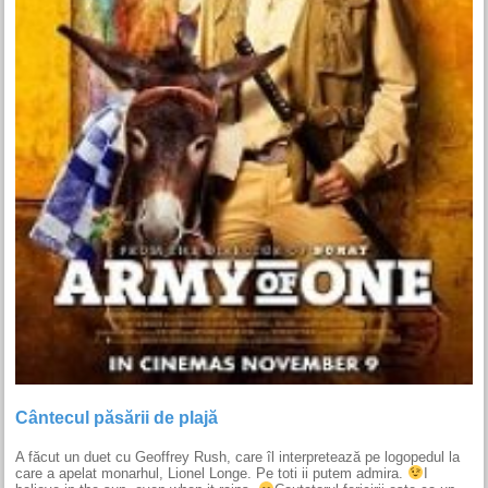
Cântecul păsării de plajă
A făcut un duet cu Geoffrey Rush, care îl interpretează pe logopedul la
care a apelat monarhul, Lionel Longe. Pe toti ii putem admira.
I