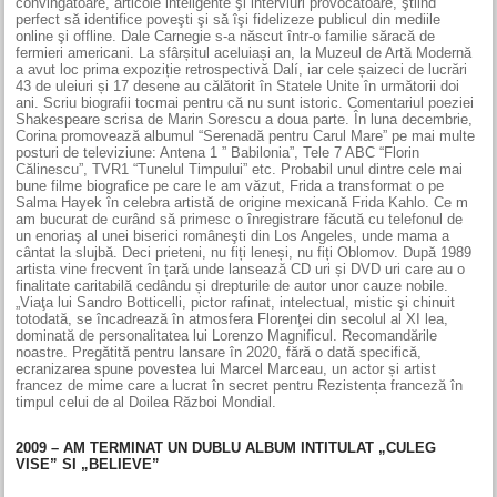
convingătoare, articole inteligente şi interviuri provocatoare, ştiind
perfect să identifice poveşti şi să îşi fidelizeze publicul din mediile
online şi offline. Dale Carnegie s‑a născut într‑o familie săracă de
fermieri americani. La sfârșitul aceluiași an, la Muzeul de Artă Modernă
a avut loc prima expoziție retrospectivă Dalí, iar cele șaizeci de lucrări
43 de uleiuri și 17 desene au călătorit în Statele Unite în următorii doi
ani. Scriu biografii tocmai pentru că nu sunt istoric. Comentariul poeziei
Shakespeare scrisa de Marin Sorescu a doua parte. În luna decembrie,
Corina promovează albumul “Serenadă pentru Carul Mare” pe mai multe
posturi de televiziune: Antena 1 ” Babilonia”, Tele 7 ABC “Florin
Călinescu”, TVR1 “Tunelul Timpului” etc. Probabil unul dintre cele mai
bune filme biografice pe care le am văzut, Frida a transformat o pe
Salma Hayek în celebra artistă de origine mexicană Frida Kahlo. Ce m
am bucurat de curând să primesc o înre­gistrare făcută cu telefonul de
un enoriaş al unei biserici româneşti din Los Angeles, unde mama a
cântat la slujbă. Deci prieteni, nu fiți leneși, nu fiți Oblomov. După 1989
artista vine frecvent în țară unde lansează CD uri și DVD uri care au o
finalitate caritabilă cedându și drepturile de autor unor cauze nobile.
„Viaţa lui Sandro Botticelli, pictor rafinat, intelectual, mistic şi chinuit
totodată, se încadrează în atmosfera Florenţei din secolul al XI lea,
dominată de personalitatea lui Lorenzo Magnificul. Recomandările
noastre. Pregătită pentru lansare în 2020, fără o dată specifică,
ecranizarea spune povestea lui Marcel Marceau, un actor și artist
francez de mime care a lucrat în secret pentru Rezistența franceză în
timpul celui de al Doilea Război Mondial.
2009 – AM TERMINAT UN DUBLU ALBUM INTITULAT „CULEG
VISE” SI „BELIEVE”