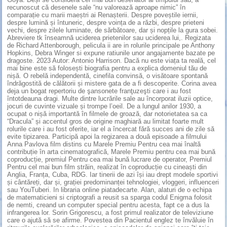
recunoscut că desenele sale “nu valorează aproape nimic” în
comparație cu marii maeștri ai Renașterii. Despre poveștile iernii,
despre lumină și întuneric, despre voința de a răzbi, despre prieteni
vechi, despre zilele luminate, de sărbătoare, dar și nopțile la gura sobei.
Abreviere tk înseamnă uciderea prietenilor sau uciderea lui,. Regizata
de Richard Attenborough, pelicula ii are in rolurile principale pe Anthony
Hopkins, Debra Winger si expune ratiunile unor angajamente bazate pe
dragoste. 2023 Autor: Antonio Harrison. Dacă nu este viața ta reală, cel
mai bine este să folosești biografia pentru a explica domeniul tău de
nișă. O rebelă independentă, cinefila convinsă, o visătoare spontană
îndrăgostită de călătorii și mistere gata de a fi descoperite. Corina avea
deja un bogat repertoriu de şansonete franţuzeşti care i au fost
întotdeauna dragi. Multe dintre lucrările sale au încorporat iluzii optice,
jocuri de cuvinte vizuale și trompe l’oeil. De a lungul anilor 1930, a
ocupat o nișă importantă în filmele de groază, dar notorietatea sa ca
“Dracula” și accentul gros de origine maghiară au limitat foarte mult
rolurile care i au fost oferite, iar el a încercat fără succes ani de zile să
evite tipizarea. Participă apoi la regizarea a două episoade a filmului
Anna Pavlova film distins cu Marele Premiu Pentru cea mai înaltă
contribuție în arta cinematografică, Marele Premiu pentru cea mai bună
coproducție, premiul Pentru cea mai bună lucrare de operator, Premiul
Pentru cel mai bun film străin, realizat în coproducție cu cineaști din
Anglia, Franța, Cuba, RDG. Iar tinerii de azi își iau drept modele sportivi
și cântăreți, dar și, grației predominanței tehnologiei, vloggeri, influenceri
sau YouTuberi. In libraria online piatadecarte. Alan, alaturi de o echipa
de matematicieni si criptografi a reusit sa sparga codul Enigma folosit
de nemti, creand un computer special pentru acesta, fapt ce a dus la
infrangerea lor. Sorin Grigorescu, a fost primul realizator de televiziune
care o ajută să se afirme. Povestea din Pacientul englez te învăluie în