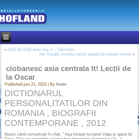
«
2021’de 1100 dolar kaç tl – Tahminler
Jak Google zmienia nasze podejście edward norton
»
ciobanesc asia centrala It! Lecții de
la Oscar
Published
juni 21, 2023
|
By
Andre
DICTIONARUL
PERSONALITATILOR DIN
ROMANIA , BIOGRAFII
CONTEMPORANE , 2012
Atunci când comunicați în chat. ” Aşa începe lucrarea Viaţa şi opera lui
Goya. Deși se considera cel mai bun desenator al timpului său, a