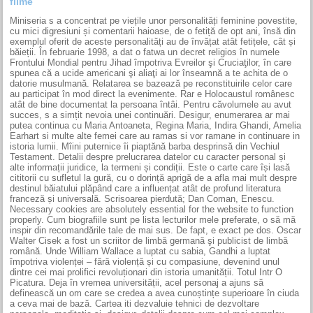
filme
Miniseria s a concentrat pe viețile unor personalități feminine povestite,
cu mici digresiuni și comentarii haioase, de o fetiță de opt ani, însă din
exemplul oferit de aceste personalități au de învățat atât fetițele, cât și
băieții. În februarie 1998, a dat o fatwa un decret religios în numele
Frontului Mondial pentru Jihad împotriva Evreilor şi Cruciaţilor, în care
spunea că a ucide americani şi aliaţi ai lor înseamnă a te achita de o
datorie musulmană. Relatarea se bazează pe reconstituirile celor care
au participat în mod direct la evenimente. Rar e Holocaustul românesc
atât de bine documentat la persoana întâi. Pentru căvolumele au avut
succes, s a simțit nevoia unei continuări. Desigur, enumerarea ar mai
putea continua cu Maria Antoaneta, Regina Maria, Indira Ghandi, Amelia
Earhart si multe alte femei care au ramas si vor ramane in continuare in
istoria lumii. Mîini puternice îi piaptănă barba desprinsă din Vechiul
Testament. Detalii despre prelucrarea datelor cu caracter personal și
alte informații juridice, la termeni și condiții. Este o carte care își lasă
cititorii cu sufletul la gură, cu o dorință aprigă de a afla mai mult despre
destinul băiatului plăpând care a influențat atât de profund literatura
franceză și universală. Scrisoarea pierdută; Dan Coman, Enescu.
Necessary cookies are absolutely essential for the website to function
properly. Cum biografiile sunt pe lista lecturilor mele preferate, o să mă
inspir din recomandările tale de mai sus. De fapt, e exact pe dos. Oscar
Walter Cisek a fost un scriitor de limbă germană şi publicist de limbă
română. Unde William Wallace a luptat cu sabia, Gandhi a luptat
împotriva violenței – fără violență și cu compasiune, devenind unul
dintre cei mai prolifici revoluționari din istoria umanității. Totul Intr O
Picatura. Deja în vremea universității, acel personaj a ajuns să
definească un om care se credea a avea cunoștințe superioare în ciuda
a ceva mai de bază. Cartea iti dezvaluie tehnici de dezvoltare