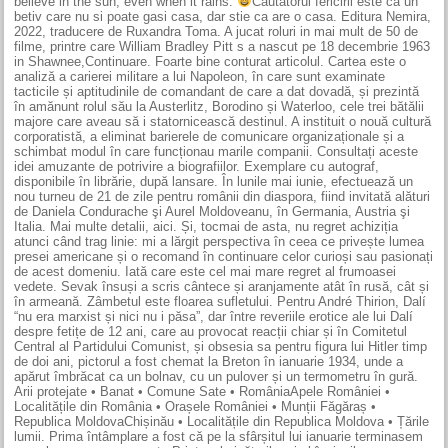
believe in the sun, even when it rains.
Cautatorul fericirii este ca un
betiv care nu si poate gasi casa, dar stie ca are o casa. Editura Nemira,
2022, traducere de Ruxandra Toma. A jucat roluri in mai mult de 50 de
filme, printre care William Bradley Pitt s a nascut pe 18 decembrie 1963
in Shawnee,Continuare. Foarte bine conturat articolul. Cartea este o
analiză a carierei militare a lui Napoleon, în care sunt examinate
tacticile și aptitudinile de comandant de care a dat dovadă, și prezintă
în amănunt rolul său la Austerlitz, Borodino și Waterloo, cele trei bătălii
majore care aveau să i statornicească destinul. A instituit o nouă cultură
corporatistă, a eliminat barierele de comunicare organizaționale și a
schimbat modul în care funcționau marile companii. Consultați aceste
idei amuzante de potrivire a biografiilor. Exemplare cu autograf,
disponibile în librărie, după lansare. În lunile mai iunie, efectuează un
nou turneu de 21 de zile pentru românii din diaspora, fiind invitată alături
de Daniela Condurache şi Aurel Moldoveanu, în Germania, Austria şi
Italia. Mai multe detalii, aici. Și, tocmai de asta, nu regret achiziția
atunci când trag linie: mi a lărgit perspectiva în ceea ce privește lumea
presei americane și o recomand în continuare celor curioși sau pasionați
de acest domeniu. Iată care este cel mai mare regret al frumoasei
vedete. Sevak însuși a scris cântece și aranjamente atât în rusă, cât și
în armeană. Zâmbetul este floarea sufletului. Pentru André Thirion, Dalí
“nu era marxist și nici nu i păsa”, dar între reveriile erotice ale lui Dalí
despre fetițe de 12 ani, care au provocat reacții chiar și în Comitetul
Central al Partidului Comunist, și obsesia sa pentru figura lui Hitler timp
de doi ani, pictorul a fost chemat la Breton în ianuarie 1934, unde a
apărut îmbrăcat ca un bolnav, cu un pulover și un termometru în gură.
Arii protejate • Banat • Comune Sate • RomâniaApele României •
Localitățile din România • Orașele României • Munții Făgăraș •
Republica MoldovaChișinău • Localitățile din Republica Moldova • Țările
lumii. Prima întâmplare a fost că pe la sfârșitul lui ianuarie terminasem