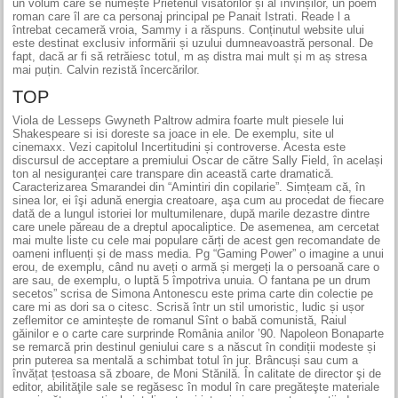
un volum care se numește Prietenul visătorilor și al învinșilor, un poem
roman care îl are ca personaj principal pe Panait Istrati. Reade l a
întrebat cecameră vroia, Sammy i a răspuns. Conținutul website ului
este destinat exclusiv informării și uzului dumneavoastră personal. De
fapt, dacă ar fi să retrăiesc totul, m aș distra mai mult și m aș stresa
mai puțin. Calvin rezistă încercărilor.
TOP
Viola de Lesseps Gwyneth Paltrow admira foarte mult piesele lui
Shakespeare si isi doreste sa joace in ele. De exemplu, site ul
cinemaxx. Vezi capitolul Incertitudini și controverse. Acesta este
discursul de acceptare a premiului Oscar de către Sally Field, în același
ton al nesiguranței care transpare din această carte dramatică.
Caracterizarea Smarandei din “Amintiri din copilarie”. Simțeam că, în
sinea lor, ei îşi adună energia creatoare, aşa cum au procedat de fiecare
dată de a lungul istoriei lor multumilenare, după marile dezastre dintre
care unele păreau de a dreptul apocaliptice. De asemenea, am cercetat
mai multe liste cu cele mai populare cărți de acest gen recomandate de
oameni influenți și de mass media. Pg “Gaming Power” o imagine a unui
erou, de exemplu, când nu aveți o armă și mergeți la o persoană care o
are sau, de exemplu, o luptă 5 împotriva unuia. O fantana pe un drum
secetos” scrisa de Simona Antonescu este prima carte din colectie pe
care mi as dori sa o citesc. Scrisă într un stil umoristic, ludic și ușor
zeflemitor ce amintește de romanul Sînt o babă comunistă, Raiul
găinilor e o carte care surprinde România anilor ’90. Napoleon Bonaparte
se remarcă prin destinul geniului care s a născut în condiții modeste și
prin puterea sa mentală a schimbat totul în jur. Brâncuși sau cum a
învățat țestoasa să zboare, de Moni Stănilă. În calitate de director şi de
editor, abilităţile sale se regăsesc în modul în care pregăteşte materiale