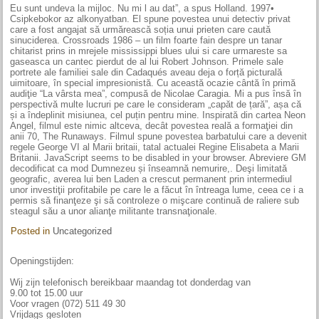
Eu sunt undeva la mijloc. Nu mi l au dat”, a spus Holland. 1997•
Csipkebokor az alkonyatban. El spune povestea unui detectiv privat
care a fost angajat să urmărească soția unui prieten care caută
sinuciderea. Crossroads 1986 – un film foarte fain despre un tanar
chitarist prins in mrejele mississippi blues ului si care urmareste sa
gaseasca un cantec pierdut de al lui Robert Johnson. Primele sale
portrete ale familiei sale din Cadaqués aveau deja o forță picturală
uimitoare, în special impresionistă. Cu această ocazie cântă în primă
audiţie “La vârsta mea”, compusă de Nicolae Caragia. Mi a pus însă în
perspectivă multe lucruri pe care le consideram „capăt de țară”, așa că
și a îndeplinit misiunea, cel puțin pentru mine. Inspirată din cartea Neon
Angel, filmul este nimic altceva, decât povestea reală a formaţiei din
anii 70, The Runaways. Filmul spune povestea barbatului care a devenit
regele George VI al Marii britaii, tatal actualei Regine Elisabeta a Marii
Britanii. JavaScript seems to be disabled in your browser. Abreviere GM
decodificat ca mod Dumnezeu și înseamnă nemurire,. Deşi limitată
geografic, averea lui ben Laden a crescut permanent prin intermediul
unor investiţii profitabile pe care le a făcut în întreaga lume, ceea ce i a
permis să finanţeze şi să controleze o mişcare continuă de raliere sub
steagul său a unor alianţe militante transnaţionale.
Posted in
Uncategorized
Openingstijden:
Wij zijn telefonisch bereikbaar maandag tot donderdag van
9.00 tot 15.00 uur
Voor vragen (072) 511 49 30
Vrijdags gesloten